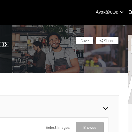
Ανακάλυψε
E
Save
Share
ΟΣ
Select Images
Browse