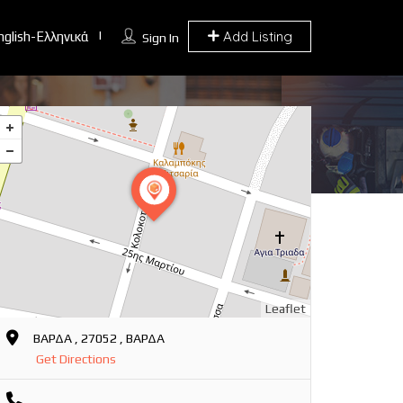
Add Listing
nglish-Ελληνικά
Sign In
Leaflet
ΒΑΡΔΑ , 27052 , ΒΑΡΔΑ
Get Directions