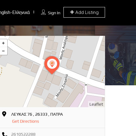
Add Listing
nglish-Ελληνικά
Sign In
Leaflet
ΛΕΥΚΑΣ 76 , 26333 , ΠΑΤΡΑ
Get Directions
2610522288