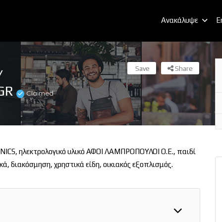
Ανακάλυψε
E
Save
Share
/
GR
Claimed
CS, ηλεκτρολογικό υλικό ΑΦΟΙ ΛΑΜΠΡΟΠΟΥΛΟΙ Ο.Ε., παιδί
διακόσμηση, χρηστικά είδη, οικιακός εξοπλισμός.