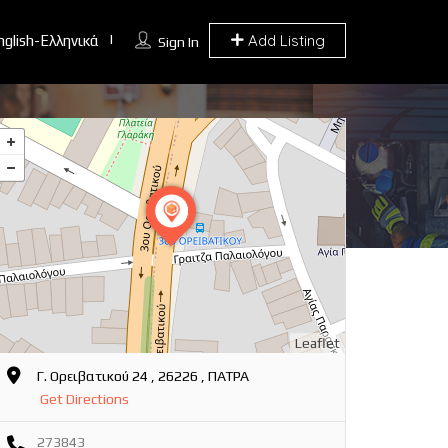
Add Listing
nglish-Ελληνικά
Sign In
Leaflet
Γ. Ορειβατικού 24 , 26226 , ΠΑΤΡΑ
Get Directions
273843