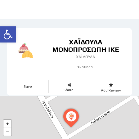
Ανοίξτε τη γραμμή εργαλείων
ΧΑΪΔΟΥΛΑ
ΜΟΝΟΠΡΟΣΩΠΗ ΙΚΕ
ΧΑΪΔΟΥΛΑ
Ratings
0
Save
Share
Add Review