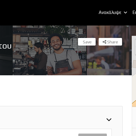
Ανακάλυψε
E
Save
Share
του