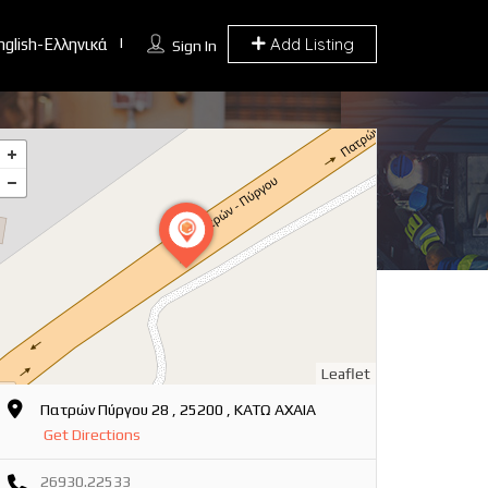
Add Listing
nglish-Ελληνικά
Sign In
Leaflet
Πατρών Πύργου 28 , 25200 , ΚΑΤΩ ΑΧΑΙΑ
Get Directions
26930.22533