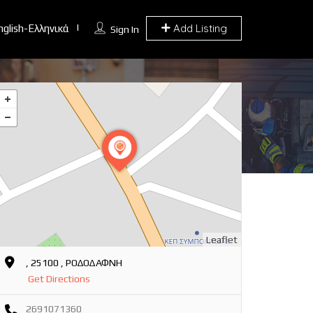
Add Listing
nglish-Ελληνικά
Sign In
Leaflet
, 25100 , ΡΟΔΟΔΑΦΝΗ
Get Directions
2691071360