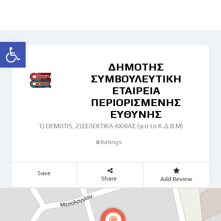
Ανοίξτε τη γραμμή εργαλείων
ΔΗΜΟΤΗΣ
ΣΥΜΒΟΥΛΕΥΤΙΚΗ
ΕΤΑΙΡΕΙΑ
ΠΕΡΙΟΡΙΣΜΕΝΗΣ
ΕΥΘΥΝΗΣ
1) DEMOTIS, 2)ΣΕΛΕΚΤΙΚΑ ΑΧΑΙΑΣ (για το Κ.Δ.Β.Μ)
Ratings
0
Save
Share
Add Review