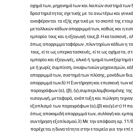
οχημάτων, μηχανημάτων και λοιπών συστημάτων δ
δραστηριότητας σχετικής με τα ανωτέρω και γενι
αναφέρονται τα εξής σχετικά με το σκοπό της εταιρ
μεταλλικών κάδων απορριμμάτων, καθώς και η εισ
εμπορία τους και η εξαγωγή τους.β. Η κατασκευή ,
όπως απορριμματοφόρων ,πλυντηρίων κάδων η τοπ
τους, είτε ως υπερκατασκευές, είτε ως οχήματα, στ
εμπορία και εξαγωγές, ολικά ή τμημάτωνεξαρτημά
με ή χωρίς συμπίεση, ανυψωτικών μηχανισμών, 
απορριμμάτων, συστημάτων πλύσης, μονάδων δια
απορριμμάτων.δ) Η Συντήρηση και επισκευή των 
παραγράφων (α), (β), (γ),συμπεριλαμβανομένης της
εισαγωγή, μεταφορά, ανάπτυξη και πώληση τεχνογν
εξοπλισμό των παραγράφων (α),(β) και(γ).στ) Η π
όπως αποκομιδή απορριμμάτων, συλλογή και εμπορ
συντήρηση εξοπλισμού.3) Με την απόφαση αρ. 11/0
παρέχεται η δυνατότητα στην εταιρεία για την επί