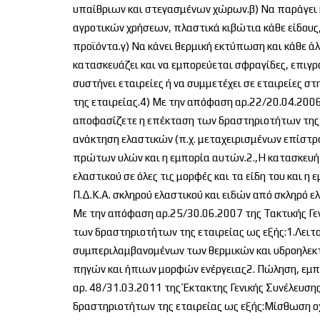
υπαίθριων και στεγασμένων χώρων.β) Να παράγει 
αγροτικών χρήσεων, πλαστικά κιβώτια κάθε είδους,
προϊόντα.γ) Να κάνει θερμική εκτύπωση και κάθε 
κατασκευάζει και να εμπορεύεται σφραγίδες, επιγρ
συστήνει εταιρείες ή να συμμετέχει σε εταιρείες σ
της εταιρείας.4) Με την απόφαση αρ.22/20.04.200
αποφασίζετε η επέκταση των δραστηριοτήτων της ε
ανάκτηση ελαστικών (π.χ. μεταχειρισμένων επίστ
πρώτων υλών και η εμπορία αυτών.2.,Η κατασκευή 
ελαστικού σε όλες τις μορφές και τα είδη του και 
Π.Δ.Κ.Α. σκληρού ελαστικού και ειδών από σκληρό 
Με την απόφαση αρ.25/30.06.2007 της Τακτικής Γ
των δραστηριοτήτων της εταιρείας ως εξής:1.Λειτ
συμπεριλαμβανομένων των θερμικών και υδροηλεκ
πηγών και ήπιων μορφών ενέργειας2. Πώληση, εμπο
αρ. 48/31.03.2011 της Έκτακτης Γενικής Συνέλευ
δραστηριοτήτων της εταιρείας ως εξής:Μίσθωση ο