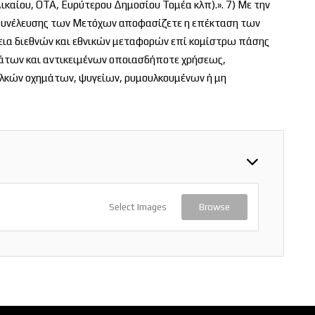
καίου, ΟΤΑ, Ευρύτερου Δημοσίου Τομέα κλπ).». 7) Με την
 Συνέλευσης των Μετόχων αποφασίζετε η επέκταση των
γεια διεθνών και εθνικών μεταφορών επί κομίστρω πάσης
άτων και αντικειμένων οποιασδήποτε χρήσεως,
λκών οχημάτων, ψυγείων, ρυμουλκουμένων ή μη
Select Images
Browse