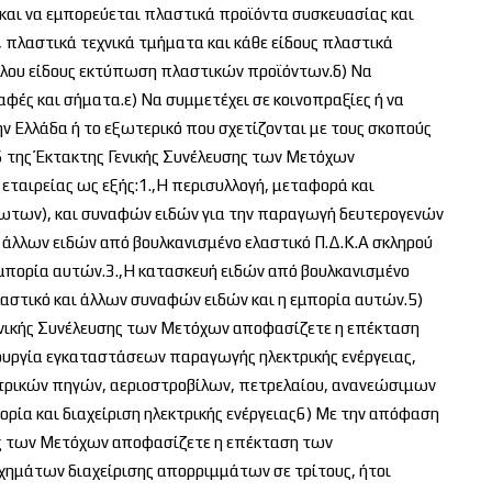
και να εμπορεύεται πλαστικά προϊόντα συσκευασίας και
 πλαστικά τεχνικά τμήματα και κάθε είδους πλαστικά
άλλου είδους εκτύπωση πλαστικών προϊόντων.δ) Να
αφές και σήματα.ε) Να συμμετέχει σε κοινοπραξίες ή να
την Ελλάδα ή το εξωτερικό που σχετίζονται με τους σκοπούς
6 της Έκτακτης Γενικής Συνέλευσης των Μετόχων
ταιρείας ως εξής:1.,Η περισυλλογή, μεταφορά και
ρωτων), και συναφών ειδών για την παραγωγή δευτερογενών
άλλων ειδών από βουλκανισμένο ελαστικό Π.Δ.Κ.Α σκληρού
η εμπορία αυτών.3.,Η κατασκευή ειδών από βουλκανισμένο
ελαστικό και άλλων συναφών ειδών και η εμπορία αυτών.5)
ενικής Συνέλευσης των Μετόχων αποφασίζετε η επέκταση
ουργία εγκαταστάσεων παραγωγής ηλεκτρικής ενέργειας,
τρικών πηγών, αεριοστροβίλων, πετρελαίου, ανανεώσιμων
ρία και διαχείριση ηλεκτρικής ενέργειας6) Με την απόφαση
σης των Μετόχων αποφασίζετε η επέκταση των
χημάτων διαχείρισης απορριμμάτων σε τρίτους, ήτοι