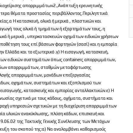
ιαχείρισης απορριμμάτων2.,Ανάπτυξη ερευνητικής
κότερα θέματα προστασίας περιβάλλοντος.Περιληπτικά
είας.α Η κατασκευή, ολικά ή μερικά , πλαστικών και
αγωγή τους ολικά ή τμημάτων ή εξαρτημάτων τους, η
 ολικά ή μερικά , υπερκατασκευών οχημάτων ειδικών χρήσεων
οθέτηση τους επί βάσεων φορτηγών (σασί) και η εμπορία
ην Ελλάδα και το εξωτερικό .γ) Η εισαγωγή, κατασκευή,
των ειδικών συστημάτων όπως containerς απορριμμάτων,
κάδων απορριμμάτων, σταθμών μεταφόρτωσης
λογής απορριμμάτων, μονάδων επεξεργασίας
κάδων, οχημάτων, συστημάτων και εξοπλισμού των
 εισαγωγής, κατασκευής και εμπορίας ανταλλακτικών.ε) Η
ωσίας σχετικά με τους κάδους, οχήματα, συστήματα και
αροχή υπηρεσιών σχετικών με τη διαχείριση απορριμμάτων
ία υλικών ανακύκλωσης, πλύση κάδων, επισκευή και
9.06.02 της Τακτικής Γενικής Συνέλευσης των Μετόχων
τευξη του σκοπού της:α) Να αναλαμβάνει καθαρισμούς