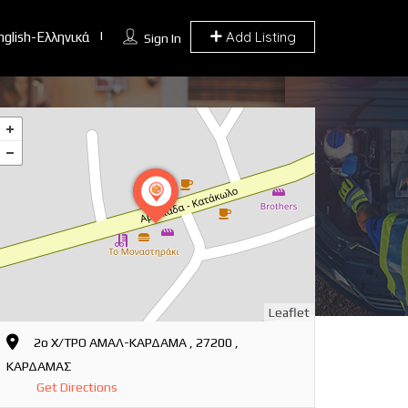
Add Listing
nglish-Ελληνικά
Sign In
Leaflet
2ο Χ/ΤΡΟ ΑΜΑΛ-ΚΑΡΔΑΜΑ , 27200 ,
ΚΑΡΔΑΜΑΣ
Get Directions