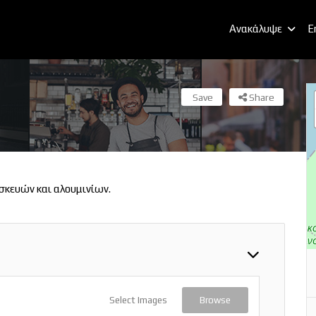
Ανακάλυψε
E
Save
Share
κευών και αλουμινίων.
Select Images
Browse