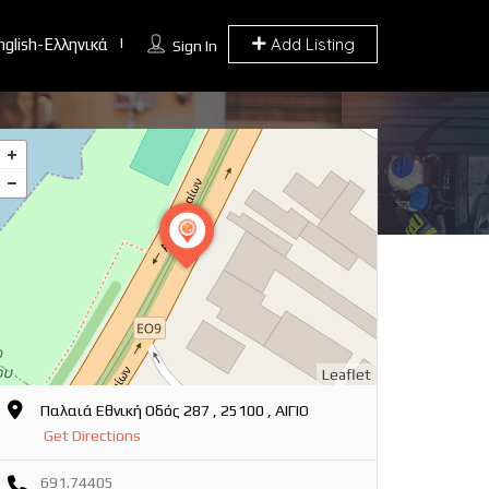
Add Listing
nglish-Ελληνικά
Sign In
Leaflet
Παλαιά Εθνική Οδός 287 , 25100 , ΑΙΓΙΟ
Get Directions
691.74405