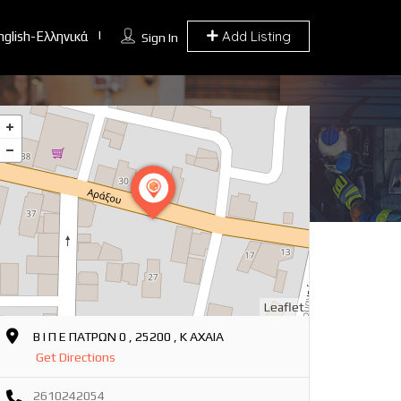
Add Listing
nglish-Ελληνικά
Sign In
Leaflet
Β Ι Π Ε ΠΑΤΡΩΝ 0 , 25200 , Κ ΑΧΑΙΑ
Get Directions
2610242054