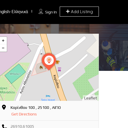
Add Listing
nglish-Ελληνικά
Sign In
Leaflet
Κορίνθου 100 , 25100 , ΑΙΓΙΟ
Get Directions
26910.61005