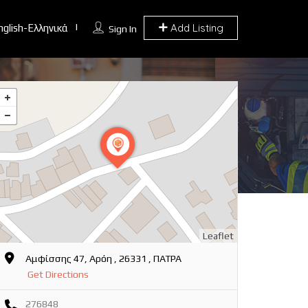
Add Listing
nglish-Ελληνικά
Sign In
Leaflet
Αμφίσσης 47, Αρόη , 26331 , ΠΑΤΡΑ
Get Directions
276848