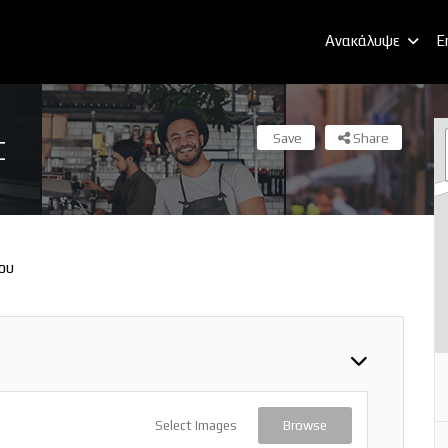
Ανακάλυψε
E
Save
Share
Σ
ου
Select Images
Browse