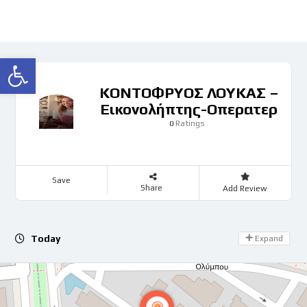
Ανοίξτε τη γραμμή εργαλείων
ΚΟΝΤΟΦΡΥΟΣ ΛΟΥΚΑΣ –
Εικονολήπτης-Οπερατερ
Ratings
0
Save
Share
Add Review
Day Off
Today
Expand