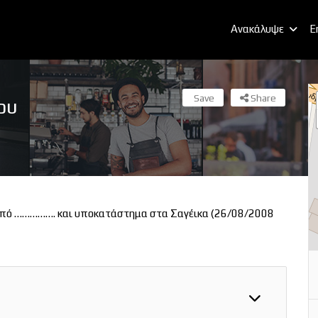
Ανακάλυψε
E
Save
Share
ου
από ……………. και υποκατάστημα στα Σαγέικα (26/08/2008