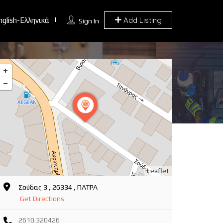
Add Listing
nglish-Ελληνικά
Sign In
Leaflet
Σούδας 3 , 26334 , ΠΑΤΡΑ
Get Directions
2610.320426