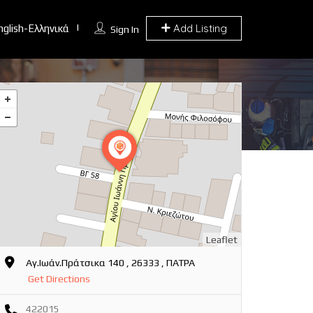
Add Listing
nglish-Ελληνικά
Sign In
Leaflet
Αγ.Ιωάν.Πράτσικα 140 , 26333 , ΠΑΤΡΑ
Get Directions
422015