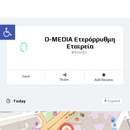
Ανοίξτε τη γραμμή εργαλείων
O-MEDIA Ετερόρρυθμη
Εταιρεία
Ratings
0
Save
Share
Add Review
Day Off
Today
Expand