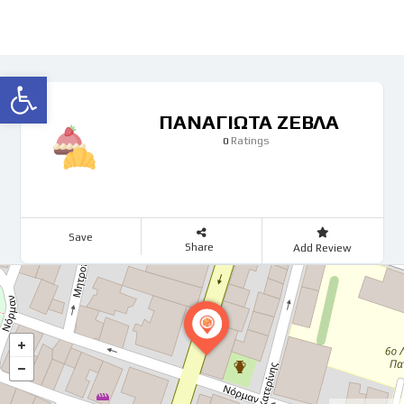
Ανοίξτε τη γραμμή εργαλείων
ΠΑΝΑΓΙΩΤΑ ΖΕΒΛΑ
Ratings
0
Save
Share
Add Review