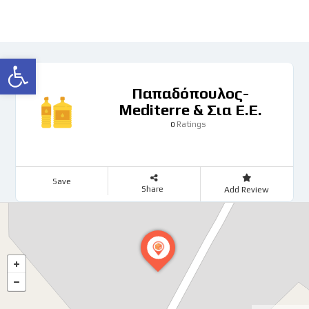
Ανοίξτε τη γραμμή εργαλείων
Παπαδόπουλος-
Mediterre & Σια Ε.Ε.
Ratings
0
Save
Share
Add Review