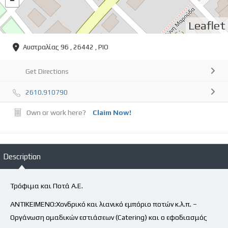
Leaflet
Αυστραλίας 96 , 26442 , ΡΙΟ
Get Directions
2610.910790
Own or work here?
Claim Now!
Description
Τρόφιμα και Ποτά Α.Ε.
ΑΝΤΙΚΕΙΜΕΝΟ:Χονδρικό και λιανικό εμπόριο ποτών κ.λ.π. –
Οργάνωση ομαδικών εστιάσεων (Catering) και ο εφοδιασμός