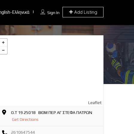
Add Listing
nglish-Ελληνικά
Sign In
Leaflet
Ο.Τ 19 25018 ΒΙΟΜ ΠΕΡ ΑΓ ΣΤΕΦΑ ΠΑΤΡΩΝ
Get Directions
2610647544