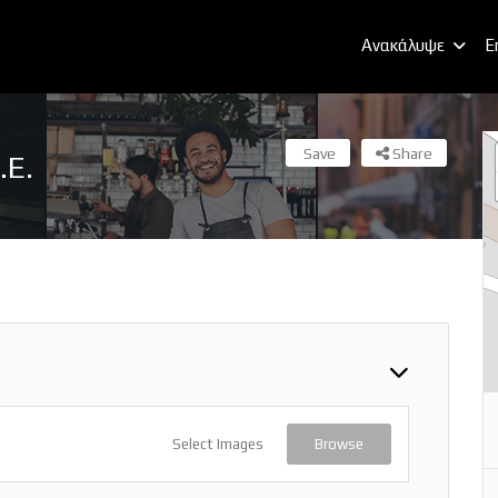
Ανακάλυψε
E
Save
Share
.Ε.
Select Images
Browse