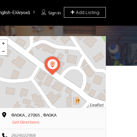
Add Listing
nglish-Ελληνικά
Sign In
Leaflet
ΦΛΟΚΑ , 27065 , ΦΛΟΚΑ
Get Directions
2624022968