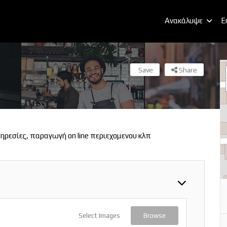
Ανακάλυψε
E
Save
Share
ρεσίες, παραγωγή on line περιεχομενου κλπ
Select Images
Browse