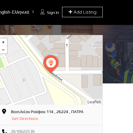
Add Listing
nglish-Ελληνικά
Sign In
Leaflet
Βασιλείου Ρούφου 114 , 26224 , ΠΑΤΡΑ
Get Directions
2610622536