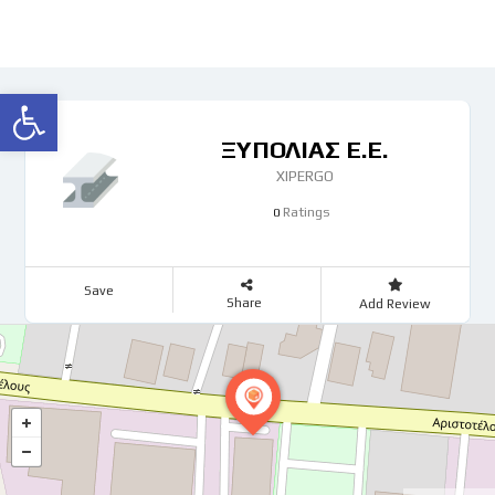
Ανοίξτε τη γραμμή εργαλείων
ΞΥΠΟΛΙΑΣ Ε.Ε.
XIPERGO
Ratings
0
Save
Share
Add Review